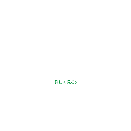
経験者でも未経験でも
丁寧に正確な指導をいたします。
楽しく正しく成長する、
マッケイベースボールアカデミーへ
お気軽にご連絡ください。
詳しく見る