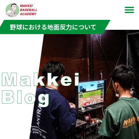
Makkei Baseball Academyとは
トップページ
お問い合わせ
料金プラン
利用者の声
ブログ
野球における地面反力について