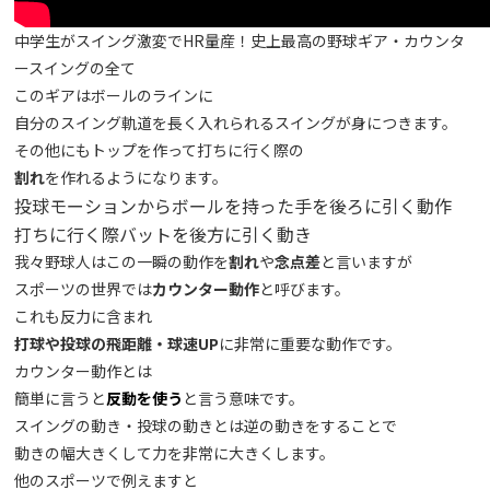
中学生がスイング激変でHR量産！史上最高の野球ギア・カウンタ
ースイングの全て
このギアはボールのラインに
自分のスイング軌道を長く入れられるスイングが身につきます。
その他にもトップを作って打ちに行く際の
割れ
を作れるようになります。
投球モーションからボールを持った手を後ろに引く動作
打ちに行く際バットを後方に引く動き
我々野球人はこの一瞬の動作を
割れ
や
念点差
と言いますが
スポーツの世界では
カウンター動作
と呼びます。
これも反力に含まれ
打球や投球の飛距離・球速UP
に非常に重要な動作です。
カウンター動作とは
簡単に言うと
反動を使う
と言う意味です。
スイングの動き・投球の動きとは逆の動きをすることで
動きの幅大きくして力を非常に大きくします。
他のスポーツで例えますと