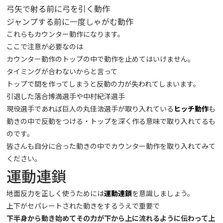
弓矢で射る前に弓を引く動作
ジャンプする前に一度しゃがむ動作
これらもカウンター動作になります。
ここで注意が必要なのは
カウンター動作のトップの中で動作を止めてはいけません。
タイミングが合わないからと言って
トップで間を作ってしまうと反動の力が失われてしまいます。
引退した落合博満選手や中村紀洋選手
現役選手であれば巨人の丸佳浩選手が取り入れている
ヒッチ動作
も
動きの中で反動をつける・トップを深く作る意味で取り入れてるも
のです。
皆さんも自分に合った動きの中でカウンター動作を取り入れてみて
ください。
運動連鎖
地面反力を正しく使うためには
運動連鎖
を意識しましょう。
上下がセパレートされた動きをするうえで重要で
下半身から動き始めてその力が下から上に流れるように伝わって上