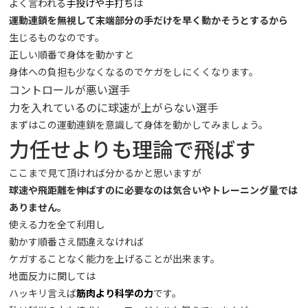
よく言われる
手投げ
や
手打ち
は
運動連鎖を無視して末端部分の手だけを早く動かそうとするから
生じるものなのです。
正しい順番で身体を動かすと
身体への負担も少なくなるのでケガをしにくくなります。
コントロールが悪い選手
力を入れているのに球速が上がらない選手
まずはこの運動連鎖を意識して身体を動かしてみましょう。
力任せよりも理論で飛ばす
ここまで見て頂ければ分かるかと思いますが
球速や飛距離を伸ばすのに必要なのは気合いやトレーニング量では
ありません。
使える力を全て利用し
動かす順番さえ間違えなければ
ケガすることなく能力を上げることが出来ます。
地面反力に関しては
ハッキリ言えば
筋肉より科学の力
です。