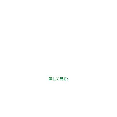
タメになるブログ
指導内容を公開！特殊変化球や練習ギアの使い方も解説
詳しく見る