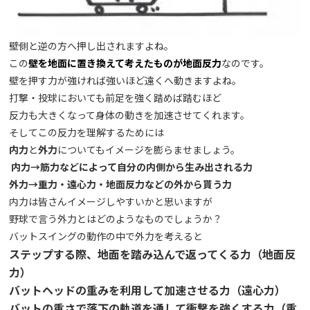
壁側と逆の方へ押し出されますよね。
この
壁を地面に置き換えて考えたものが地面反力
なのです。
壁を押す力が強ければ強いほど遠くへ動きますよね。
打撃・投球においても前足を強く踏めば踏むほど
反力も大きくなって身体の動きを加速させてくれます。
そしてこの反力を理解するためには
内力
と
外力
についてもイメージを膨らませましょう。
内力→筋力などによって自分の内側から生み出される力
外力→重力・遠心力・地面反力などの外から貰う力
内力は皆さんイメージしやすいかと思いますが
野球で言う外力とはどのようなものでしょうか？
バットスイングの動作の中で外力を考えると
ステップする際、地面を踏み込んで返ってくる力（地面反
力）
バットヘッドの重みを利用して加速させる力（遠心力）
バットの重さで落下の軌道を通して衝撃を強くする力（重